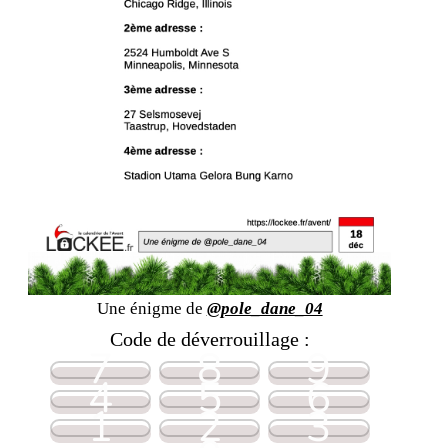
Une énigme de
@pole_dane_04
Code de déverrouillage :
7
8
9
4
5
6
1
2
3