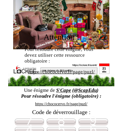
×
Attention !
Pour résoudre cette énigme, vous
devez utiliser cette ressource
obligatoire :
https://chococervo.fr/page/puzl/
Une énigme de
S'Cape
(
@ScapEdu
)
Pour résoudre l'énigme (obligatoire) :
https://chococervo.fr/page/puzl/
Code de déverrouillage :
7
8
9
4
5
6