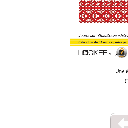
Une 
C