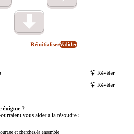
Réinitialiser
Valider
e
Révéler
Révéler
e énigme ?
ourraient vous aider à la résoudre :
tourage et cherchez-la ensemble