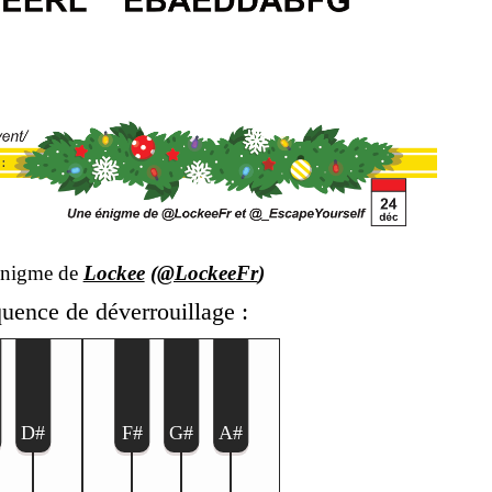
énigme de
Lockee
(
@LockeeFr
)
uence de déverrouillage :
D#
F#
G#
A#