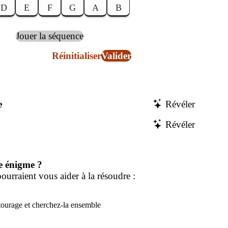
D
E
F
G
A
B
Jouer la séquence
Réinitialiser
Valider
e
Révéler
Révéler
e énigme ?
ourraient vous aider à la résoudre :
tourage et cherchez-la ensemble