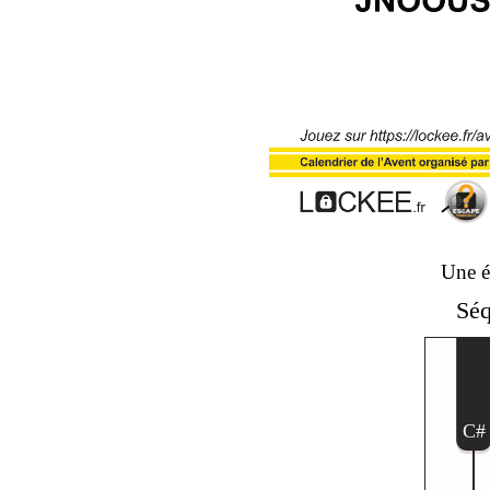
Une 
Séq
C#