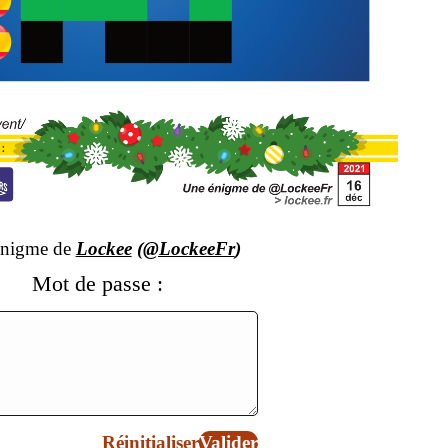
énigme de
Lockee
(
@LockeeFr
)
Mot de passe :
Réinitialiser
Valider