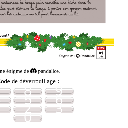
ne énigme de
pandalice.
ode de déverrouillage :
7
8
9
4
5
6
1
2
3
0