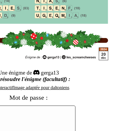
Une énigme de
gerga13
résoudre l'énigme (facultatif) :
nteractif
Image adaptée pour daltoniens
Mot de passe :